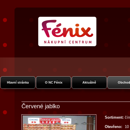
Nákupní Centrum Fénix
Vysočanská
Hlavní stránka
O NC Fénix
Aktuálně
Obchod
Červené jablko
Sortiment:
čín
Otevřeno:
10 