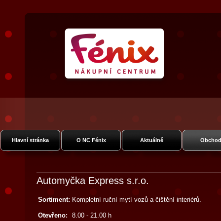
Nákupní Centrum Fénix
Vysočanská
Hlavní stránka
O NC Fénix
Aktuálně
Obchod
Automyčka Express s.r.o.
Sortiment:
Kompletní ruční mytí vozů a čištění interiérů.
Otevřeno:
8.00 - 21.00 h