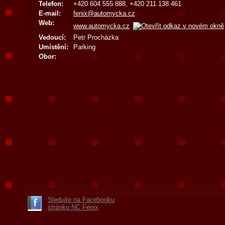
Telefon:
+420 604 555 888, +420 211 138 461
E-mail:
fenix@automycka.cz
Web:
www.automycka.cz
Vedoucí:
Petr Procházka
Umístění:
Parking
Obor:
Sledujte na Facebooku
stránku NC Fénix