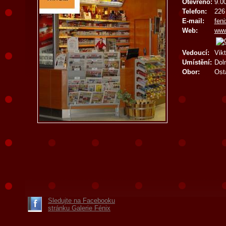
Otevřeno:
9.00
Telefon:
226
E-mail:
fen
Web:
www
Vedoucí:
Vik
Umístění:
Dol
Obor:
Ost
Sledujte na Facebooku
stránku Galerie Fénix