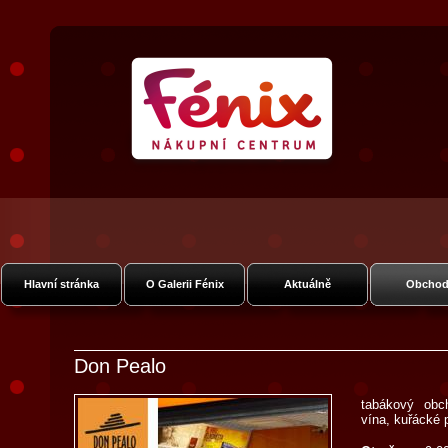
Nákupní Galerie Fénix
Vysočanská
Hlavní stránka
O Galerii Fénix
Aktuálně
Obchod
Don Pealo
tabákový obc
vína, kuřácké 