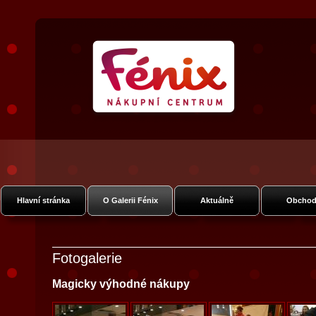
Nákupní Galerie Fénix
Vysočanská
Hlavní stránka
O Galerii Fénix
Aktuálně
Obchod
Fotogalerie
Magicky výhodné nákupy