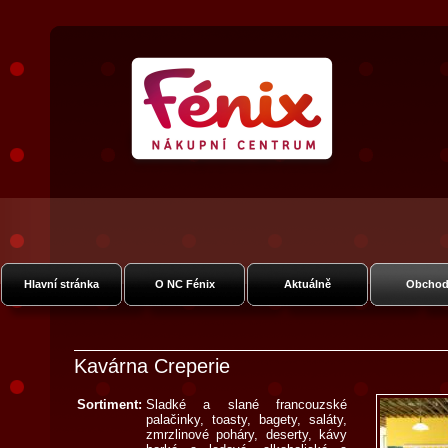
Nákupní Galerie Fénix
Vysočanská
Hlavní stránka
O NC Fénix
Aktuálně
Obchod
Kavárna Creperie
Sortiment:
Sladké a slané francouzské
palačinky, toasty, bagety, saláty,
zmrzlinové poháry, deserty, kávy