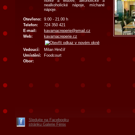
horké a ledové, alkoholické a
nealkoholické nápoje, míchané
nápoje.
Otevřeno:
9.00 - 21.00 h
Telefon:
724 350 421
E-mail:
kavarnacreperie@email.cz
Web:
kavarnacreperie.cz
Vedoucí:
Milan Hrnčíř
Umístění:
Foodcourt
Obor:
Sledujte na Facebooku
stránku Galerie Fénix