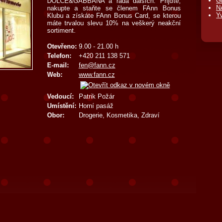
G
DOLCE&GABBANA a řada dalších. Přijďte,
N
nakupte a staňte se členem FAnn Bonus
Y
Klubu a získáte FAnn Bonus Card, se kterou
máte trvalou slevu 10% na veškerý neakční
sortiment.
Otevřeno:
9.00 - 21.00 h
Telefon:
+420 211 138 571
E-mail:
fen@fann.cz
Web:
www.fann.cz
Vedoucí:
Patrik Požár
Umístění:
Horní pasáž
Obor:
Drogerie, Kosmetika, Zdraví