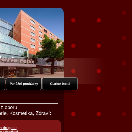
Peněžní poukázky
Clarion hotel
 z oboru
rie, Kosmetika, Zdraví:
m drogerie