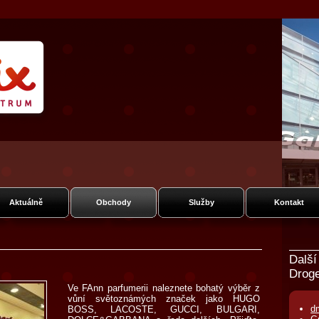
um Fénix
ská
Aktuálně
Obchody
Služby
Kontakt
Další
Droge
Ve FAnn parfumerii naleznete bohatý výběr z
vůní světoznámých značek jako HUGO
d
BOSS, LACOSTE, GUCCI, BULGARI,