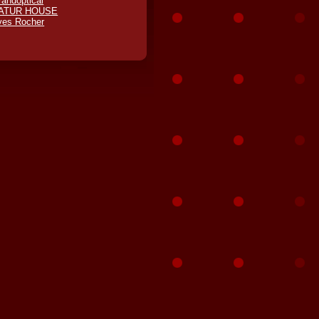
randoptical
ATUR HOUSE
ves Rocher