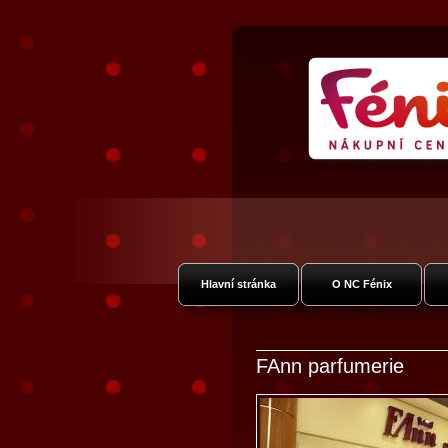
Nákupní Centr
Vysočan
Hlavní stránka
O NC Fénix
FAnn parfumerie