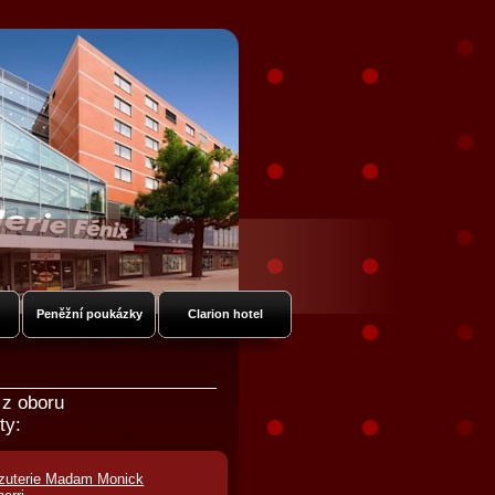
Peněžní poukázky
Clarion hotel
 z oboru
ty:
izuterie Madam Monick