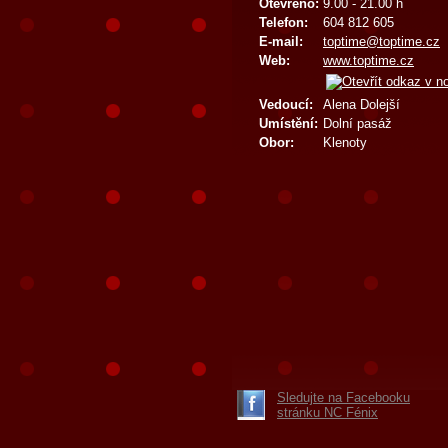
Otevřeno:
9.00 - 21.00 h
Telefon:
604 812 605
E-mail:
toptime@toptime.cz
Web:
www.toptime.cz
Vedoucí:
Alena Dolejší
Umístění:
Dolní pasáž
Obor:
Klenoty
Sledujte na Facebooku
stránku NC Fénix