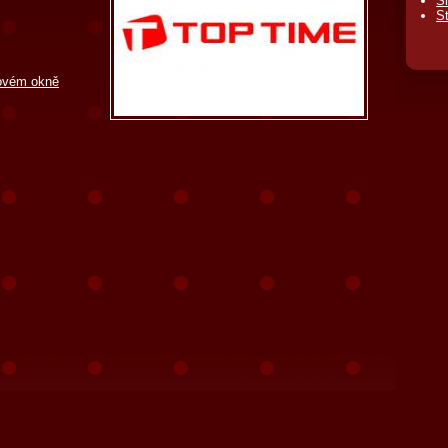
Sh
St