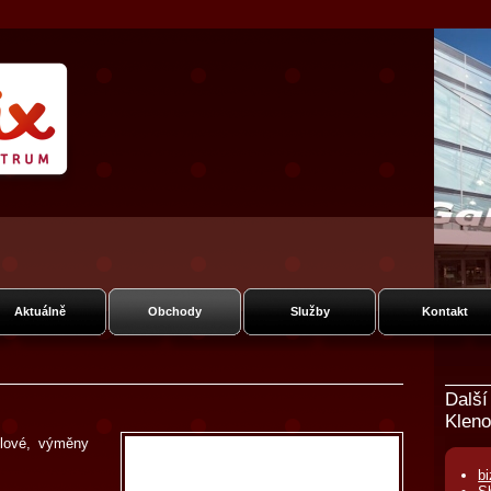
um Fénix
ská
Aktuálně
Obchody
Služby
Kontakt
Další
Kleno
elové, výměny
b