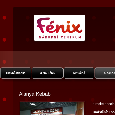
Nákupní Centrum Fénix
Vysočanská
Hlavní stránka
O NC Fénix
Aktuálně
Obchod
Alanya Kebab
turecké special
Umístění:
Foo