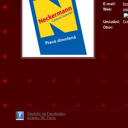
E-mail:
fe
Web:
ww
Umístění:
Do
Obor:
Sledujte na Facebooku
stránku NC Fénix