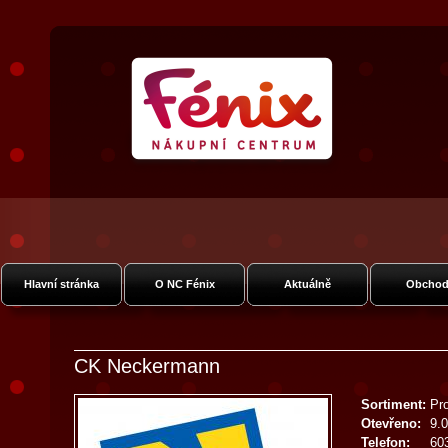
Nákupní Centrum Fénix
Vysočanská
Hlavní stránka
O NC Fénix
Aktuálně
Obchod
CK Neckermann
Sortiment:
Pr
Otevřeno:
9.0
Telefon:
60