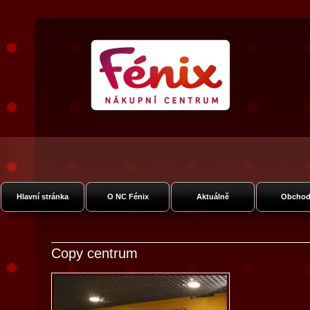
Nákupní Centrum Fénix
Vysočanská
Hlavní stránka
O NC Fénix
Aktuálně
Obchod
Copy centrum