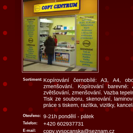
Sortiment:
Kopírování černobílé: A3, A4, obo
zmenšování. Kopírování barevné: 
zvětšování, zmenšování. Vazba tepeln
Tisk ze souboru, skenování, lamino
práce s tiskem, razítka, vizitky, kance
Otevřeno:
9-21h pondělí - pátek
Telefon:
+420 602937731
E-mail:
copy.vysocanska@seznam.cz