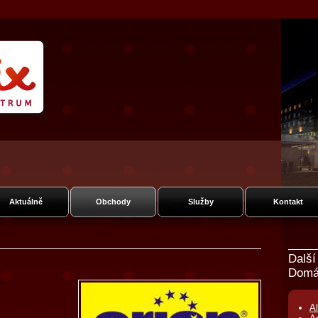
ie Fénix
ská
Aktuálně
Obchody
Služby
Kontakt
Další
Domá
Al