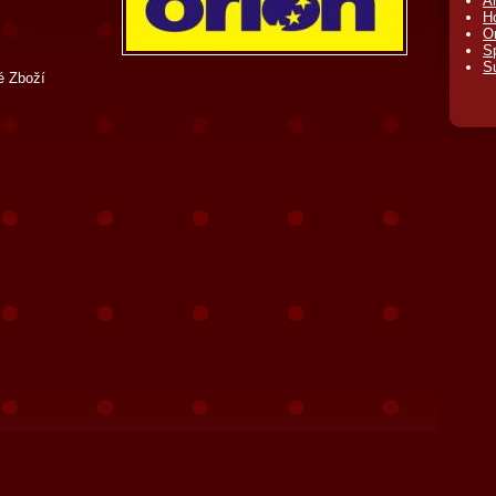
A
H
O
S
S
é Zboží