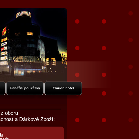
Peněžní poukázky
Clarion hotel
 z oboru
cnost a Dárkové Zboží:
bi