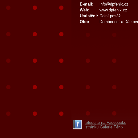
E-mail:
info@dpfenix.cz
Web:
www.dpfenix.cz
Umístění:
Dolní pasáž
Obor:
Domácnost a Dárkov
Sledujte na Facebooku
stránku Galerie Fénix