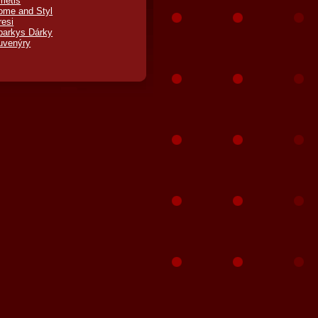
metis
ome and Styl
resi
parkys Dárky
uvenýry