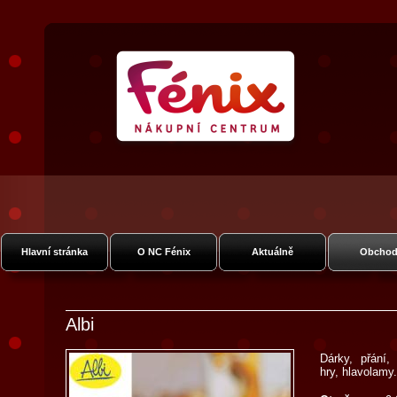
Nákupní Galerie Fénix
Vysočanská
Hlavní stránka
O NC Fénix
Aktuálně
Obchod
Albi
Dárky, přání,
hry, hlavolamy.