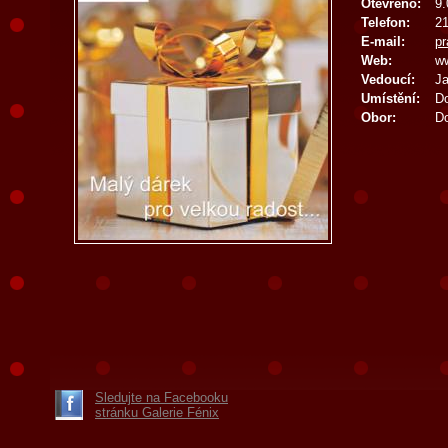
Otevřeno:
9.
Telefon:
21
E-mail:
pr
Web:
ww
Vedoucí:
J
Umístění:
Do
Obor:
Do
Sledujte na Facebooku
stránku Galerie Fénix