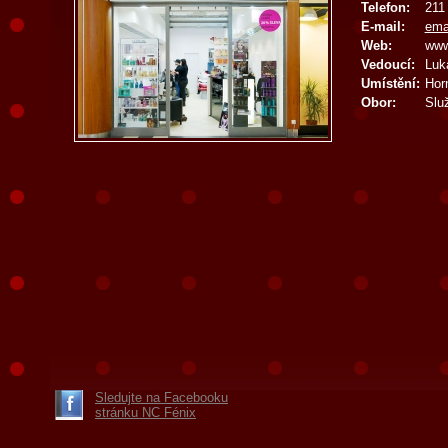
Telefon:
211
E-mail:
ema
Web:
www
Vedoucí:
Luk
Umístění:
Hor
Obor:
Slu
Sledujte na Facebooku
stránku NC Fénix