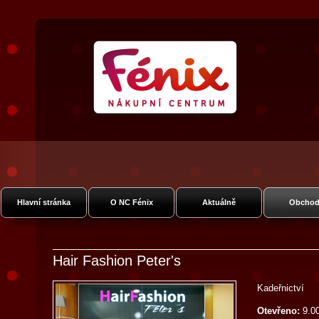
Nákupní Centrum Fénix
Vysočanská
Hlavní stránka
O NC Fénix
Aktuálně
Obchod
Hair Fashion Peter's
Kadeřnictví
Otevřeno:
9.00