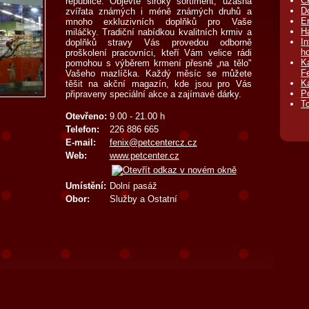
C
republice. Objevte široký sortiment, úžasná
D
zvířata známých i méně známých druhů a
Er
mnoho exkluzivních doplňků pro Vaše
Ha
miláčky. Tradiční nabídkou kvalitních krmiv a
In
doplňků stravy Vás provedou odborně
h
proškolení pracovníci, kteří Vám velice rádi
K
pomohou s výběrem krmení přesně „na tělo"
F
Vašeho mazlíčka. Každý měsíc se můžete
K
těšit na akční magazín, kde jsou pro Vás
P
připraveny speciální akce a zajímavé dárky.
T
Otevřeno:
9.00 - 21.00 h
Telefon:
226 886 665
E-mail:
fenix@petcentercz.cz
Web:
www.petcenter.cz
Umístění:
Dolní pasáž
Obor:
Služby a Ostatní