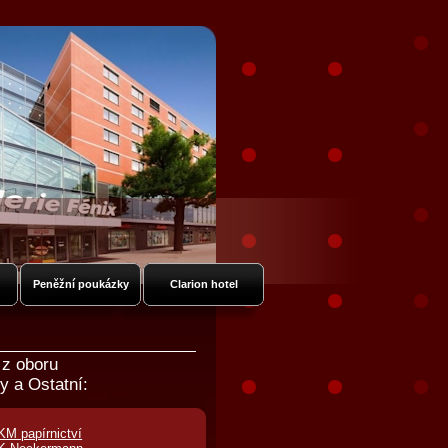
Peněžní poukázky
Clarion hotel
 z oboru
y a Ostatní:
KM papírnictví