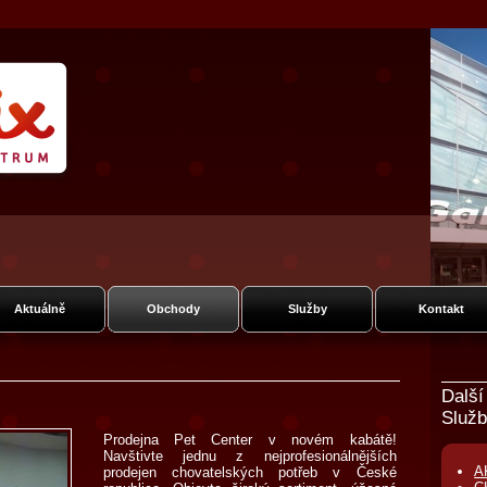
um Fénix
ská
Aktuálně
Obchody
Služby
Kontakt
Další
Služb
Prodejna Pet Center v novém kabátě!
Navštivte jednu z nejprofesionálnějších
A
prodejen chovatelských potřeb v České