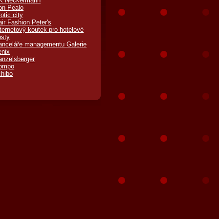
K Neckermann
on Pealo
otic city
ir Fashion Peter's
ternetový koutek pro hotelové
osty
anceláře managementu Galerie
enix
anzelsberger
ompo
chibo