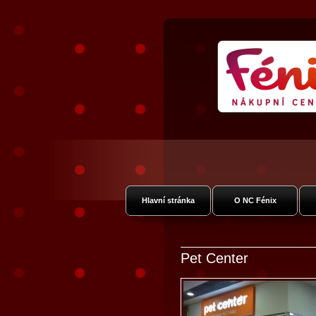
Nákupní Centr
Vysočan
Hlavní stránka
O NC Fénix
Pet Center