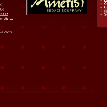
H
O
00
O
380
S
tis.cz
S
ametis.cz
vé Zboží