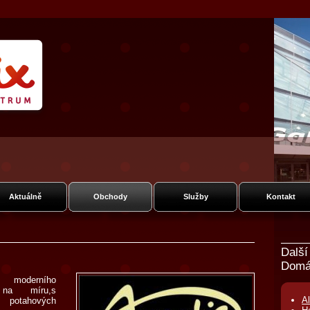
ie Fénix
ská
Aktuálně
Obchody
Služby
Kontakt
Další
Domá
oderního
né na míru,s
Al
potahových