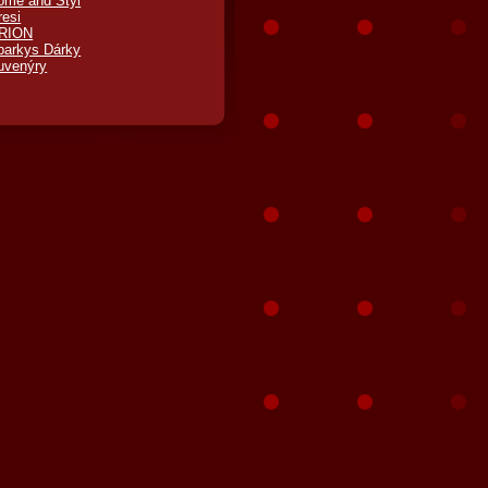
ome and Styl
resi
RION
parkys Dárky
uvenýry