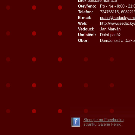
látek,polštáře,matrace
Otevřeno:
Po - Ne - 9:00 - 21:
Telefon:
724765115, 608221
E-mail:
praha@sedackyame
Web:
http://www.sedacky
Vedoucí:
Jan Marván
Umístění:
Dolní pasáž
Obor:
Domácnost a Dárko
Sledujte na Facebooku
stránku Galerie Fénix