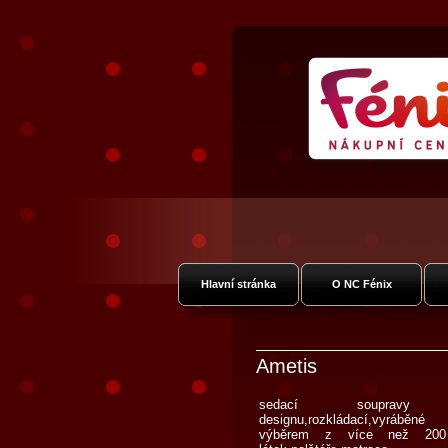
Nákupní Galer
Vysočan
Hlavní stránka
O NC Fénix
Ametis
sedací soupravy m
designu,rozkládací,vyrábě
výběrem z více než 200 