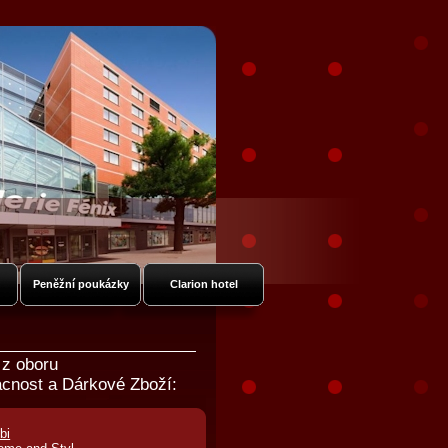
Peněžní poukázky
Clarion hotel
 z oboru
cnost a Dárkové Zboží:
bi